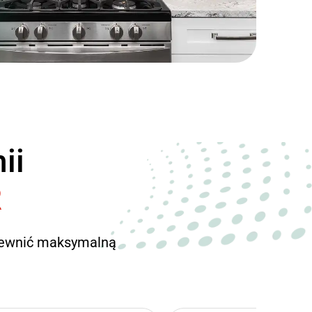
ii
R
pewnić maksymalną