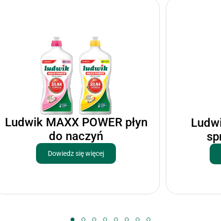
Ludwik MAXX POWER płyn
Ludw
do naczyń
sp
Dowiedz się więcej