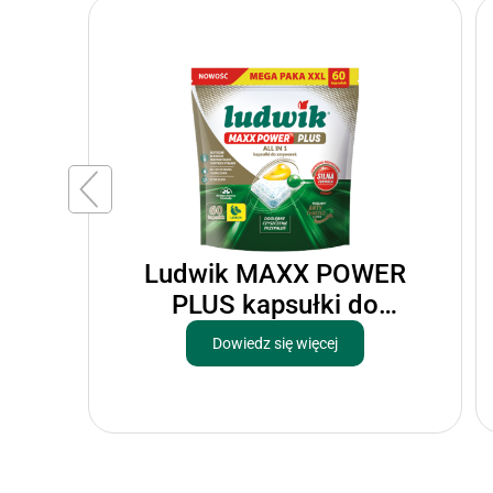
ER
Ludwik MAXX POWER
e
PLUS kapsułki do
zmywarek
Dowiedz się więcej