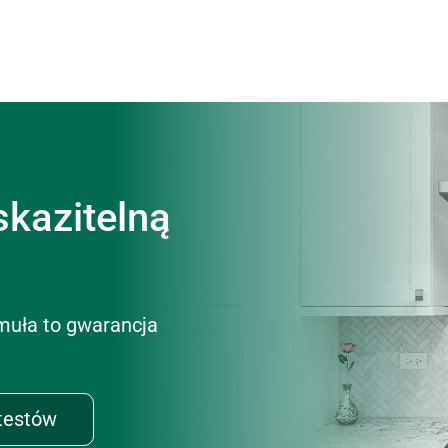
skazitelną
muła to gwarancja
testów